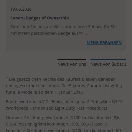
19.05.2026
Subaru Badges of Ownership
Sprechen Sie uns an: Wir statten Ihren Subaru für Sie
mit Ihrem persönlichen Badge aus¹'² …
MEHR ERFAHREN
News von uns
News von Subaru
*
Die gesetzlichen Rechte des Käufers bleiben daneben
uneingeschränkt bestehen. Die 5-Jahres-Garantie ist gültig
für alle Modelle ab dem 1. Januar 2013.
Energieverbrauch/CO
-Emissionen gemäß Prüfzyklus WLTP
2
(Worldwide Harmonized Light Duty Test Procedure)
Outback 2.5i: Energieverbrauch (l/100 km) kombiniert: 8,6;
CO
-Emission (g/km) kombiniert: 193; CO
-Klasse: G.
2
2
Forester 2.0ie: Energieverbrauch (l/100 km) kombiniert: 8,1;