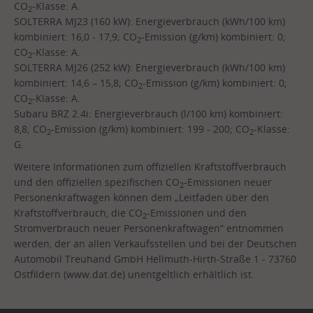
CO
-Klasse: A.
2
SOLTERRA MJ23 (160 kW): Energieverbrauch (kWh/100 km)
kombiniert: 16,0 - 17,9; CO
-Emission (g/km) kombiniert: 0;
2
CO
-Klasse: A.
2
SOLTERRA MJ26 (252 kW): Energieverbrauch (kWh/100 km)
kombiniert: 14,6 – 15,8; CO
-Emission (g/km) kombiniert: 0;
2
CO
-Klasse: A.
2
Subaru BRZ 2.4i: Energieverbrauch (l/100 km) kombiniert:
8,8; CO
-Emission (g/km) kombiniert: 199 - 200; CO
-Klasse:
2
2
G.
Weitere Informationen zum offiziellen Kraftstoffverbrauch
und den offiziellen spezifischen CO
-Emissionen neuer
2
Personenkraftwagen können dem „Leitfaden über den
Kraftstoffverbrauch, die CO
-Emissionen und den
2
Stromverbrauch neuer Personenkraftwagen“ entnommen
werden, der an allen Verkaufsstellen und bei der Deutschen
Automobil Treuhand GmbH Hellmuth-Hirth-Straße 1 - 73760
Ostfildern (www.dat.de) unentgeltlich erhältlich ist.