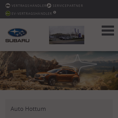
VERTRAGSHÄNDLER
SERVICEPARTNER
EV-VERTRAGSHÄNDLER
Toggl
navig
Auto Hottum